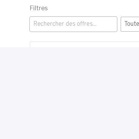
Filtres
Toute
Candidature spontanée élect
chantier (Liège/Strépy) - câb
atelier (Liège)
Liège - Strepy - Bruxelles
Dessinateur- Bureau d'études
Milmort