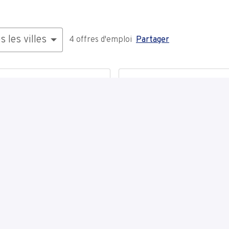
s les villes
4 offres d'emploi
Partager
ricien
Chef de projets 
Afficher
leur en
électricité IND
La Louvière
Gestion de projets
 (H/F)
Electricien indus
Afficher
HVAC (H/F) (4)