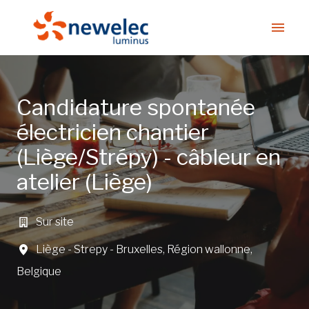
Aller
au
Page d'accueil
contenu
Candidature spontanée
électricien chantier
(Liège/Strépy) - câbleur en
atelier (Liège)
Sur site
Liège - Strepy - Bruxelles
,
Région wallonne
,
Belgique